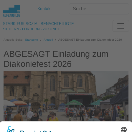
Kontakt
STARK FÜR SOZIAL BENACHTEILIGTE
SICHERN · FÖRDERN · ZUKUNFT
Aktuelle Seite:
Startseite
Aktuell
ABGESAGT Einladung zum Diakoniefest 2026
ABGESAGT Einladung zum
Diakoniefest 2026
VERANSTALTUNG LEIDER ABGESAGT Am Samstag, den 11. Juli