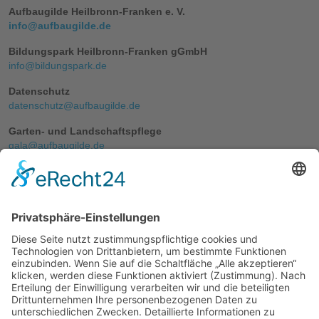
Aufbaugilde Heilbronn-Franken e. V.
info@aufbaugilde.de
Bildungspark Heilbronn-Franken gGmbH
info@bildungspark.de
Datenschutz
datenschutz@aufbaugilde.de
Garten- und Landschaftspflege
gala@aufbaugilde.de
Gebäudereinigung
gebrein@aufbaugilde.de
Human Ressources Aufbaugilde und Tochterfirmen
personal@aufbaugilde.de
OptiMumm Personalservice GmbH
info-hn@optimumm.eu
Renovierung
renovierung@aufbaugilde.de