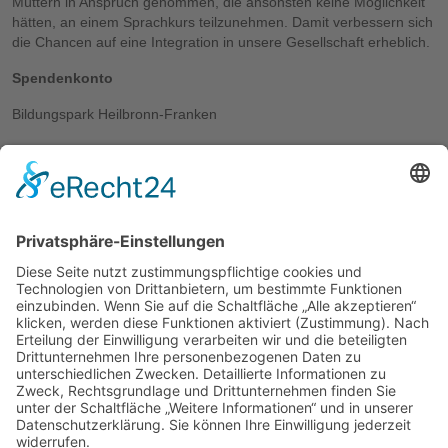
Müttern in Anspruch genommen, die ansonsten keine Möglichkeit
hätten, an einem Sprachkurs teilzunehmen. Damit verbessern sich
die Chancen auf eine Integration in unsere Gesellschaft erheblich.
Spendenkonto
Bildungspark Heilbronn-Franken
Kreissparkasse Heilbronn, IBAN DE06 6205 0000 0000 0434 76
Stichwort:
Kinderbetreuung
Info und Kontakt
Sandra Faber
Telefon: 07131 770 - 428
sandra.faber@aufbaugilde.de
Hans-Rießer-Str. 7
74076 Heilbronn
Weitere Links