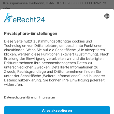
Kreissparkasse Heilbronn, IBAN DE51 6205 0000 0000 0262 73
oder
VR Bank Heilbronn Schwäbisch Hall eG, IBAN DE33 6229 0110
0841 9680 04
Stichwort:
Wo es am nötigsten ist
Info und Kontakt
Sandra Faber
Telefon: 07131 770 - 428
sandra.faber@aufbaugilde.de
Hans-Rießer-Str. 7
74076 Heilbronn
Weitere Links
Spendenprojekte
Sachspenden