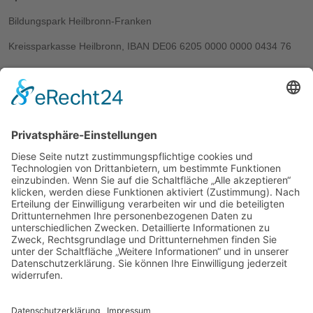
Bildungspark Heilbronn-Franken
Kreissparkasse Heilbronn, IBAN DE06 6205 0000 0000 0434 76
Stichwort:
Jugendberufshilfe
Info und Kontakt
Sandra Faber
Telefon: 07131 770 - 428
sandra.faber@aufbaugilde.de
Hans-Rießer-Str. 7
74076 Heilbronn
Weitere Links
Spendenprojekte